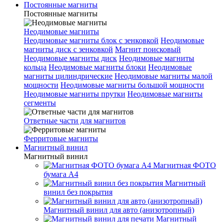
Постоянные магниты
Постоянные магниты
Неодимовые магниты
Неодимовые магниты блок с зенковкой
Неодимовые
магниты диск с зенковкой
Магнит поисковый
Неодимовые магниты диск
Неодимовые магниты
кольца
Неодимовые магниты блоки
Неодимовые
магниты цилиндрические
Неодимовые магниты малой
мощности
Неодимовые магниты большой мощности
Неодимовые магниты прутки
Неодимовые магниты
сегменты
Ответные части для магнитов
Ферритовые магниты
Магнитный винил
Магнитный винил
Магнитная ФОТО
бумага А4
Магнитный
винил без покрытия
Магнитный винил для авто (анизотропный)
Магнитный