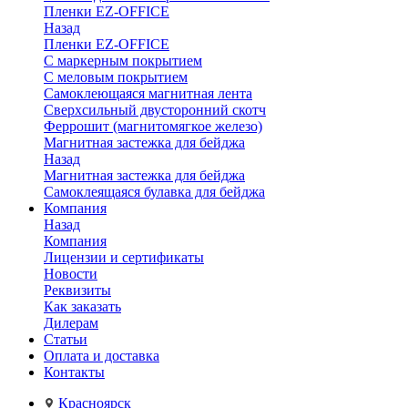
Пленки EZ-OFFICE
Назад
Пленки EZ-OFFICE
С маркерным покрытием
С меловым покрытием
Самоклеющаяся магнитная лента
Сверхсильный двусторонний скотч
Феррошит (магнитомягкое железо)
Магнитная застежка для бейджа
Назад
Магнитная застежка для бейджа
Самоклеящаяся булавка для бейджа
Компания
Назад
Компания
Лицензии и сертификаты
Новости
Реквизиты
Как заказать
Дилерам
Статьи
Оплата и доставка
Контакты
Красноярск