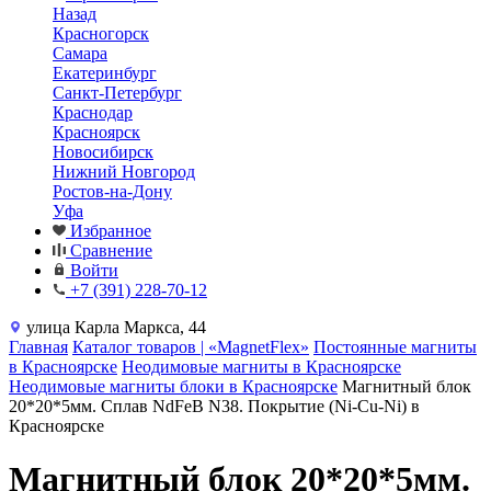
Назад
Красногорск
Самара
Екатеринбург
Санкт-Петербург
Краснодар
Красноярск
Новосибирск
Нижний Новгород
Ростов-на-Дону
Уфа
Избранное
Сравнение
Войти
+7 (391) 228-70-12
улица Карла Маркса, 44
Главная
Каталог товаров | «MagnetFlex»
Постоянные магниты
в Красноярске
Неодимовые магниты в Красноярске
Неодимовые магниты блоки в Красноярске
Магнитный блок
20*20*5мм. Сплав NdFeB N38. Покрытие (Ni-Cu-Ni) в
Красноярске
Магнитный блок 20*20*5мм.