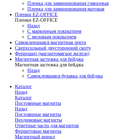
Пленка для ламинирования глянцевая
Пленка для ламинирования матовая
Пленки EZ-OFFICE
Пленки EZ-OFFICE
Назад
С маркерным покрытием
С меловым покрытием
Самоклеющаяся магнитная лента
Сверхсильный двусторонний скотч
Феррошит (магнитомягкое железо)
Магнитная застежка для бейджа
Магнитная застежка для бейджа
Назад
Самоклеящаяся булавка для бейджа
Каталог
Назад
Каталог
Постоянные магниты
Назад
Постоянные магниты
Неодимовые магниты
Ответные части для магнитов
Ферритовые магниты
Магнитный винил