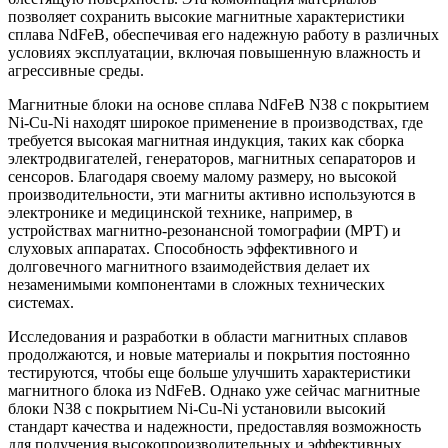
позволяет сохранить высокие магнитные характеристики
сплава NdFeB, обеспечивая его надежную работу в различных
условиях эксплуатации, включая повышенную влажность и
агрессивные среды.
Магнитные блоки на основе сплава NdFeB N38 с покрытием
Ni-Cu-Ni находят широкое применение в производствах, где
требуется высокая магнитная индукция, таких как сборка
электродвигателей, генераторов, магнитных сепараторов и
сенсоров. Благодаря своему малому размеру, но высокой
производительности, эти магниты активно используются в
электронике и медицинской технике, например, в
устройствах магнитно-резонансной томографии (МРТ) и
слуховых аппаратах. Способность эффективного и
долговечного магнитного взаимодействия делает их
незаменимыми компонентами в сложных технических
системах.
Исследования и разработки в области магнитных сплавов
продолжаются, и новые материалы и покрытия постоянно
тестируются, чтобы еще больше улучшить характеристики
магнитного блока из NdFeB. Однако уже сейчас магнитные
блоки N38 с покрытием Ni-Cu-Ni установили высокий
стандарт качества и надежности, предоставляя возможность
для получения высокопроизводительных и эффективных