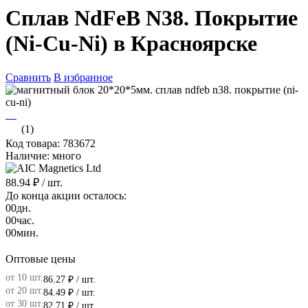
Сплав NdFeB N38. Покрытие
(Ni-Cu-Ni) в Красноярске
Сравнить
В избранное
(1)
Код товара: 783672
Наличие: много
88.94 ₽
/ шт.
До конца акции осталось:
00
дн.
00
час.
00
мин.
Оптовые цены
от 10 шт.
86.27 ₽
/ шт.
от 20 шт.
84.49 ₽
/ шт.
от 30 шт.
82.71 ₽
/ шт.