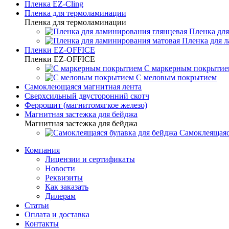
Пленка EZ-Cling
Пленка для термоламинации
Пленка для термоламинации
Пленка для
Пленка для 
Пленки EZ-OFFICE
Пленки EZ-OFFICE
С маркерным покрытие
С меловым покрытием
Самоклеющаяся магнитная лента
Сверхсильный двусторонний скотч
Феррошит (магнитомягкое железо)
Магнитная застежка для бейджа
Магнитная застежка для бейджа
Самоклеящаяс
Компания
Лицензии и сертификаты
Новости
Реквизиты
Как заказать
Дилерам
Статьи
Оплата и доставка
Контакты