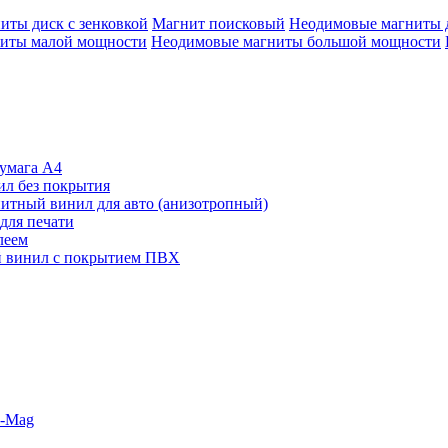
иты диск с зенковкой
Магнит поисковый
Неодимовые магниты 
иты малой мощности
Неодимовые магниты большой мощности
умага А4
л без покрытия
итный винил для авто (анизотропный)
для печати
леем
 винил с покрытием ПВХ
o-Mag