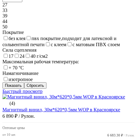
27
33
39
44
50
Покрытие
без клея
пвх покрытие,подходит для латексной и
сольвентной печати
с клеем
с матовым ПВХ слоем
Сила сцепления
17
24
40 г/см2
Максимальная рабочая температура:
+ 70 °C
Намагничивание
изотропное
Быстрый просмотр
(4)
Магнитный винил, 30м*620*0,5мм WOP в Красноярске
6 890 ₽
/ Рулон.
Оптовые цены
от 10 шт.
6 683.30 ₽
/ Рулон.