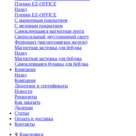
Пленки EZ-OFFICE
Назад
Пленки EZ-OFFICE
С маркерным покрытием
С меловым покрытием
Самоклеющаяся магнитная лента
Сверхсильный двусторонний скотч
Феррошит (магнитомягкое железо)
Магнитная застежка для бейджа
Назад
Магнитная застежка для бейджа
Самоклеящаяся булавка для бейджа
Компания
Назад
Компания
Лицензии и сертификаты
Новости
Реквизиты
Как заказать
Дилерам
Статьи
Оплата и доставка
Контакты
Красноярск