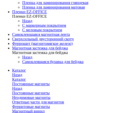
Пленка для ламинирования глянцевая
Пленка для ламинирования матовая
Пленки EZ-OFFICE
Пленки EZ-OFFICE
Назад
С маркерным покрытием
С меловым покрытием
Самоклеющаяся магнитная лента
Сверхсильный двусторонний скотч
Феррошит (магнитомягкое железо)
Магнитная застежка для бейджа
Магнитная застежка для бейджа
Назад
Самоклеящаяся булавка для бейджа
Каталог
Назад
Каталог
Постоянные магниты
Назад
Постоянные магниты
Неодимовые магниты
Ответные части для магнитов
Ферритовые магниты
Магнитный винил