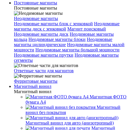
Постоянные магниты
Постоянные магниты
Неодимовые магниты
Неодимовые магниты блок с зенковкой
Неодимовые
магниты диск с зенковкой
Магнит поисковый
Неодимовые магниты диск
Неодимовые магниты
кольца
Неодимовые магниты блоки
Неодимовые
магниты цилиндрические
Неодимовые магниты малой
мощности
Неодимовые магниты большой мощности
Неодимовые магниты прутки
Неодимовые магниты
сегменты
Ответные части для магнитов
Ферритовые магниты
Магнитный винил
Магнитный винил
Магнитная ФОТО
бумага А4
Магнитный
винил без покрытия
Магнитный винил для авто (анизотропный)
Магнитный