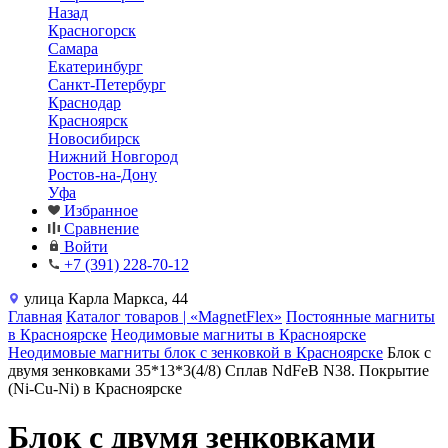
Назад
Красногорск
Самара
Екатеринбург
Санкт-Петербург
Краснодар
Красноярск
Новосибирск
Нижний Новгород
Ростов-на-Дону
Уфа
Избранное
Сравнение
Войти
+7 (391) 228-70-12
улица Карла Маркса, 44
Главная
Каталог товаров | «MagnetFlex»
Постоянные магниты
в Красноярске
Неодимовые магниты в Красноярске
Неодимовые магниты блок с зенковкой в Красноярске
Блок с
двумя зенковками 35*13*3(4/8) Сплав NdFeB N38. Покрытие
(Ni-Cu-Ni) в Красноярске
Блок с двумя зенковками