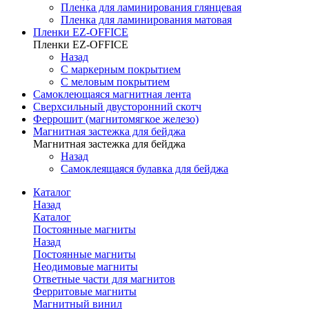
Пленка для ламинирования глянцевая
Пленка для ламинирования матовая
Пленки EZ-OFFICE
Пленки EZ-OFFICE
Назад
С маркерным покрытием
С меловым покрытием
Самоклеющаяся магнитная лента
Сверхсильный двусторонний скотч
Феррошит (магнитомягкое железо)
Магнитная застежка для бейджа
Магнитная застежка для бейджа
Назад
Самоклеящаяся булавка для бейджа
Каталог
Назад
Каталог
Постоянные магниты
Назад
Постоянные магниты
Неодимовые магниты
Ответные части для магнитов
Ферритовые магниты
Магнитный винил