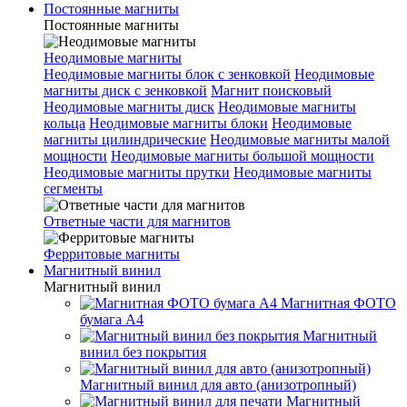
Постоянные магниты
Постоянные магниты
Неодимовые магниты
Неодимовые магниты блок с зенковкой
Неодимовые
магниты диск с зенковкой
Магнит поисковый
Неодимовые магниты диск
Неодимовые магниты
кольца
Неодимовые магниты блоки
Неодимовые
магниты цилиндрические
Неодимовые магниты малой
мощности
Неодимовые магниты большой мощности
Неодимовые магниты прутки
Неодимовые магниты
сегменты
Ответные части для магнитов
Ферритовые магниты
Магнитный винил
Магнитный винил
Магнитная ФОТО
бумага А4
Магнитный
винил без покрытия
Магнитный винил для авто (анизотропный)
Магнитный