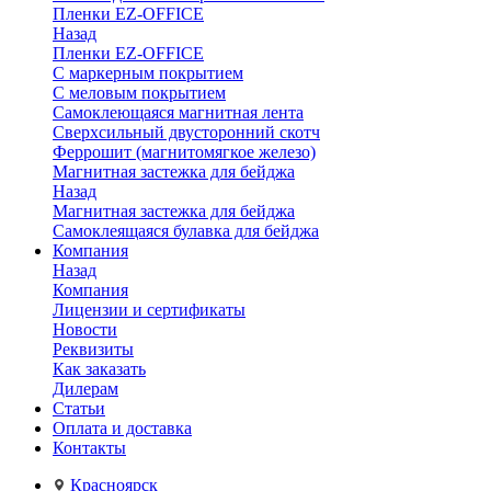
Пленки EZ-OFFICE
Назад
Пленки EZ-OFFICE
С маркерным покрытием
С меловым покрытием
Самоклеющаяся магнитная лента
Сверхсильный двусторонний скотч
Феррошит (магнитомягкое железо)
Магнитная застежка для бейджа
Назад
Магнитная застежка для бейджа
Самоклеящаяся булавка для бейджа
Компания
Назад
Компания
Лицензии и сертификаты
Новости
Реквизиты
Как заказать
Дилерам
Статьи
Оплата и доставка
Контакты
Красноярск