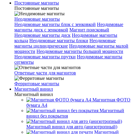
Постоянные магниты
Постоянные магниты
Неодимовые магниты
Неодимовые магниты блок с зенковкой
Неодимовые
магниты диск с зенковкой
Магнит поисковый
Неодимовые магниты диск
Неодимовые магниты
кольца
Неодимовые магниты блоки
Неодимовые
магниты цилиндрические
Неодимовые магниты малой
мощности
Неодимовые магниты большой мощности
Неодимовые магниты прутки
Неодимовые магниты
сегменты
Ответные части для магнитов
Ферритовые магниты
Магнитный винил
Магнитный винил
Магнитная ФОТО
бумага А4
Магнитный
винил без покрытия
Магнитный винил для авто (анизотропный)
Магнитный