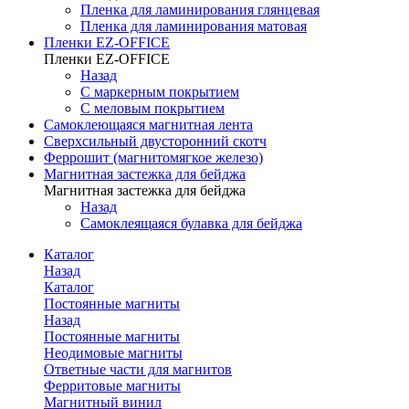
Пленка для ламинирования глянцевая
Пленка для ламинирования матовая
Пленки EZ-OFFICE
Пленки EZ-OFFICE
Назад
С маркерным покрытием
С меловым покрытием
Самоклеющаяся магнитная лента
Сверхсильный двусторонний скотч
Феррошит (магнитомягкое железо)
Магнитная застежка для бейджа
Магнитная застежка для бейджа
Назад
Самоклеящаяся булавка для бейджа
Каталог
Назад
Каталог
Постоянные магниты
Назад
Постоянные магниты
Неодимовые магниты
Ответные части для магнитов
Ферритовые магниты
Магнитный винил