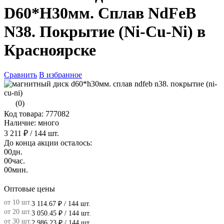
D60*H30мм. Сплав NdFeB
N38. Покрытие (Ni-Cu-Ni) в
Красноярске
Сравнить
В избранное
(0)
Код товара: 777082
Наличие: много
3 211 ₽
/ 144 шт.
До конца акции осталось:
00
дн.
00
час.
00
мин.
Оптовые цены
от 10 шт.
3 114.67 ₽
/ 144 шт.
от 20 шт.
3 050.45 ₽
/ 144 шт.
от 30 шт.
2 986.23 ₽
/ 144 шт.