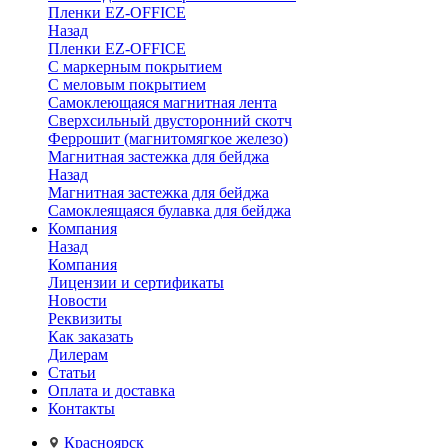
Пленки EZ-OFFICE
Назад
Пленки EZ-OFFICE
С маркерным покрытием
С меловым покрытием
Самоклеющаяся магнитная лента
Сверхсильный двусторонний скотч
Феррошит (магнитомягкое железо)
Магнитная застежка для бейджа
Назад
Магнитная застежка для бейджа
Самоклеящаяся булавка для бейджа
Компания
Назад
Компания
Лицензии и сертификаты
Новости
Реквизиты
Как заказать
Дилерам
Статьи
Оплата и доставка
Контакты
Красноярск