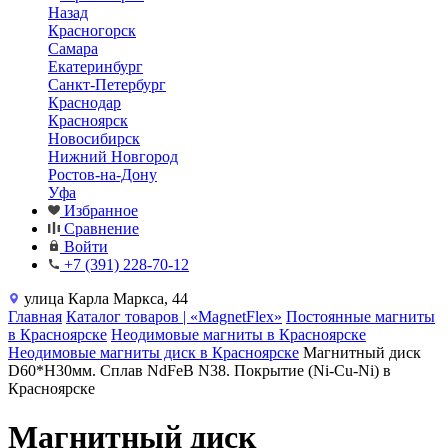
Назад
Красногорск
Самара
Екатеринбург
Санкт-Петербург
Краснодар
Красноярск
Новосибирск
Нижний Новгород
Ростов-на-Дону
Уфа
Избранное
Сравнение
Войти
+7 (391) 228-70-12
улица Карла Маркса, 44
Главная
Каталог товаров | «MagnetFlex»
Постоянные магниты
в Красноярске
Неодимовые магниты в Красноярске
Неодимовые магниты диск в Красноярске
Магнитный диск
D60*H30мм. Сплав NdFeB N38. Покрытие (Ni-Cu-Ni) в
Красноярске
Магнитный диск